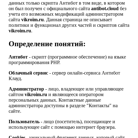
данных только скрипта Антибот в том виде, в котором
он был получен с официального сайта
antibot.cloud
без
учета его возможных модификаций администратором
сайта
vikroim.ru
. Данная страница не описывает
политики и функционал других частей и скриптов сайта
vikroim.ru
.
Определение понятий:
Антибот
- скрипт (программное обеспечение) на языке
программирования PHP.
Облачный сервис
- сервер онлайн-сервиса Антибот
Клауд.
Администратор
- лицо, владеющее или управляющее
сайтом
vikroim.ru
и являющееся оператором
персональных данных. Контактные данные
администратора доступны в разделе "Контакты" на
сайте.
Пользователь
- лицо (посетитель), посещающее и
использующее сайт с помощью интернет браузера.
Cookies
- уникальный фрагмент данных, который сайт