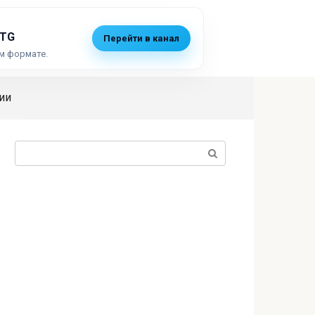
 TG
Перейти в канал
м формате.
ии
Поиск: