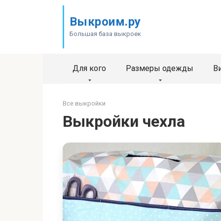
Перейти
к
Выкроим.ру
контенту
Большая база выкроек
Для кого
Размеры одежды
В
Все выкройки
Выкройки чехла