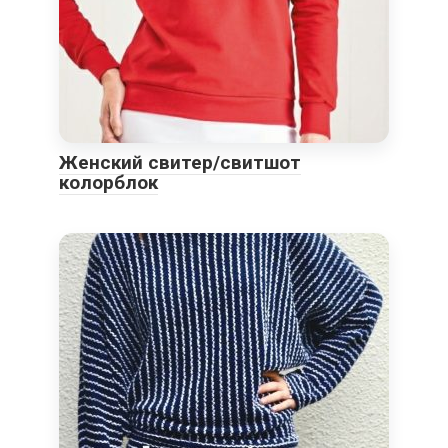
Женский свитер/свитшот
колорблок