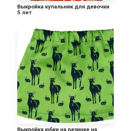
Выкройка купальник для девочки
5 лет
Выкройка юбки на резинке на