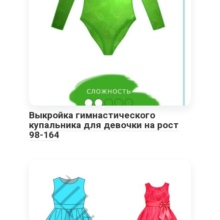
Выкройка гимнастического
купальника для девочки на рост
98-164