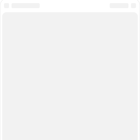
© 2026 Выкроим.ру - объединенная база выкроек
из интернета
Отказ от ответственности