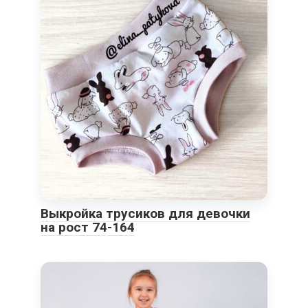
Выкройка трусиков для девочки
на рост 74-164