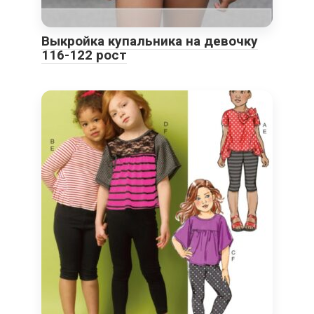
Выкройка купальника на девочку
116-122 рост