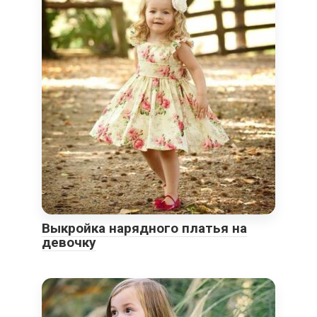
Выкройка нарядного платья на
девочку