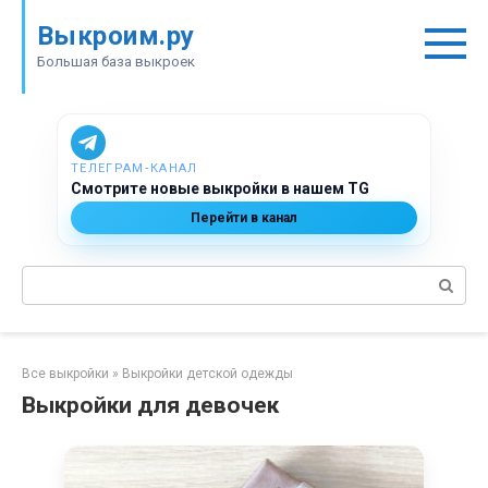
Перейти
Выкроим.ру
к
контенту
Большая база выкроек
ТЕЛЕГРАМ‑КАНАЛ
Смотрите новые выкройки в нашем TG
Перейти в канал
Поиск:
Все выкройки
»
Выкройки детской одежды
Выкройки для девочек