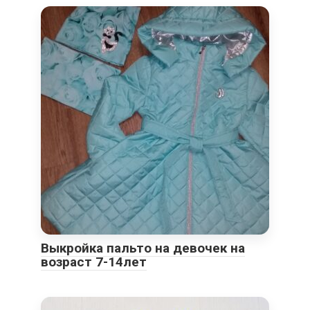
Выкройка пальто на девочек на
возраст 7-14лет