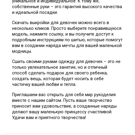
уникальное и индивидуальное. К тому же,
собственные руки – это гарантия высокого качества
и идеальной посадки.
Скачать выкройки для девочек можно всего в
несколько кликов. Просто выберите понравившуюся
модель, нажмите ссылку, и вы получите доступ к
подробным инструкциям по шитью, которые помогут
вам в создании наряда мечты для вашей маленькой
модницы.
Сшить своими руками одежду для девочек – это не
только увлекательное занятие, но и отличный
способ сделать подарок для своего ребенка,
создать вещь, которая будет носить в себе
частичку вашей любви и тепла.
Приглашаем вас открыть для себя мир рукоделия
вместе с нашим сайтом. Пусть ваше творчество
приносит вам удовольствие, а созданные наряды
делают вашу маленькую принцессу счастливой.
Удачи вам и приятного творчества!