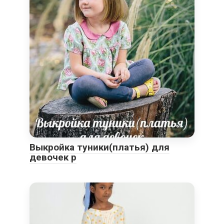
Выкройка туники(платья) для
девочек р