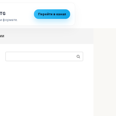
 TG
Перейти в канал
м формате.
ии
Поиск: