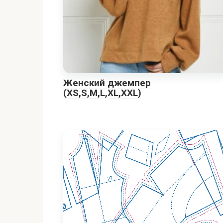
Женский джемпер
(XS,S,M,L,XL,XXL)