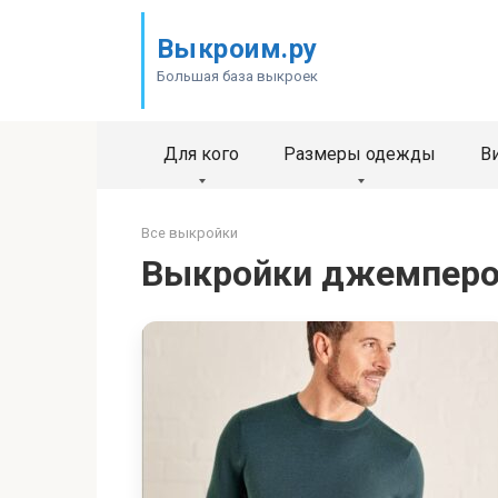
Перейти
к
Выкроим.ру
контенту
Большая база выкроек
Для кого
Размеры одежды
В
Все выкройки
Выкройки джемпер