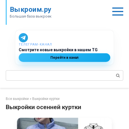
Перейти
Выкроим.ру
к
контенту
Большая база выкроек
ТЕЛЕГРАМ‑КАНАЛ
Смотрите новые выкройки в нашем TG
Перейти в канал
Поиск:
Все выкройки
»
Выкройки куртки
Выкройки осенней куртки