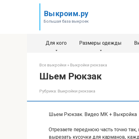
Перейти
к
Выкроим.ру
контенту
Большая база выкроек
Для кого
Размеры одежды
В
Все выкройки
»
Выкройки рюкзака
Шьем Рюкзак
Рубрика:
Выкройки рюкзака
Шьем Рюкзак. Видео МК + Выкройка
Отрезаете переднюю часть точно так,
вырезать кусочки для карманов, кажд