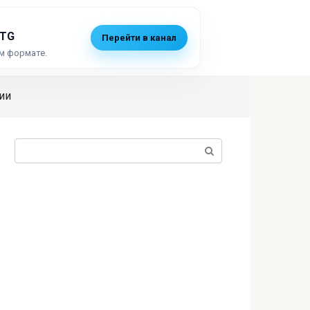
 TG
Перейти в канал
м формате.
ии
Поиск: