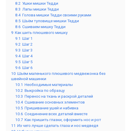
8.2
Ушки мишки Тедди
8.3
Лапы мишки Тедди
8.4
Голова мишки Тедди своими руками
8.5
Шьём туловище мишки Тедди
8.6
Сшиваем мишку Тедди
9
Как шить плюшевого мишку
9.1
Шаг 1
9.2
Шаг 2
9.3
Шаг 3
9.4
Шаг 4
9.5
Шаг 5
9.6
Шаг 6
10
Шьём маленького плюшевого медвежонка без
швейной машинки
10.1
Необходимые материалы
10.2
Выкройка по образцу
10.3
Перенос на ткань и раскрой деталей
10.4
Сшивание основных элементов
10.5
Пришивание ушей и набивка
10.6
Соединение всех деталей вместе
10.7
Как пришить глазки, оформить нос и рот
11
Из чего лучше сделать глаза и нос медведя