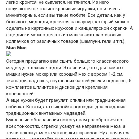
легко кроится, не сыплется, не тянется. Из него
получаются не только красивые игрушки, но и очень
миниатюрные, если вы такие любите. Все детали, как у
большого медведя, крепятся на шарнир, который можно
сделать из картонных кружков и канцелярской скрепки. А
еще диски можно делать из маленьких пластиковых
колпачков от различных товаров (шампуни, гели и т.п.).
Мио Мио
Сегодня предлагаю вам сшить большого классического
медведя в технике тедди. Это значит, что для самого
мишки нужен мохер или хороший мех с ворсом 1-2 см,
ткань для ладошек, внутренних частей ушек и подошвы, 5
комплектов шплинтов и дисков для крепления
конечностей.
А еще нужен будет гранулят, опилки или традиционная
набивка. Кстати, эта выкройка подходит для создания
традиционных винтажных медведей.
Буквенные обозначения помогут вам разобраться во
всех тонкостях, стрелки укажут на направление меха, а
точки покажут места установки шарниров. Ну а появятся