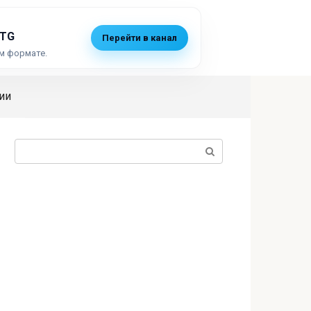
 TG
Перейти в канал
м формате.
ии
Поиск: