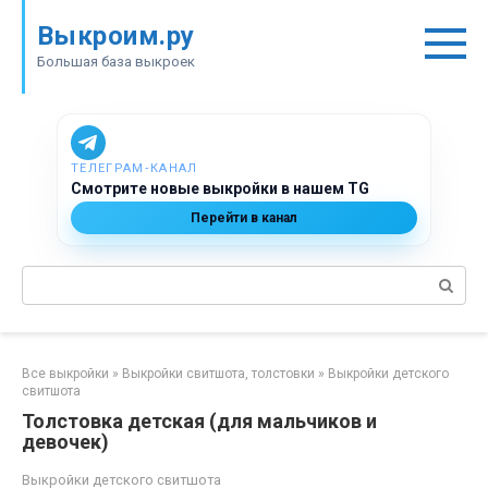
Перейти
Выкроим.ру
к
контенту
Большая база выкроек
ТЕЛЕГРАМ‑КАНАЛ
Смотрите новые выкройки в нашем TG
Перейти в канал
Поиск:
Все выкройки
»
Выкройки свитшота, толстовки
»
Выкройки детского
свитшота
Толстовка детская (для мальчиков и
девочек)
Выкройки детского свитшота