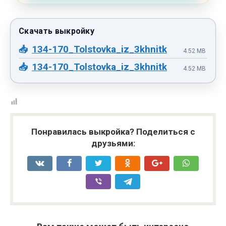
134-170_Tolstovka_iz_3khnitki_Vykroyka.p
4.52 MB
134-170_Tolstovka_iz_3khnitki_Vykroyka.p
4.52 MB
Понравилась выкройка? Поделиться с
друзьями: