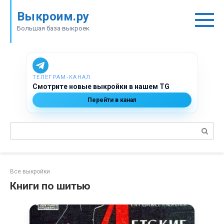
Перейти
Выкроим.ру
к
контенту
Большая база выкроек
ТЕЛЕГРАМ‑КАНАЛ
Смотрите новые выкройки в нашем TG
Перейти в канал
Поиск:
Все выкройки
Книги по шитью