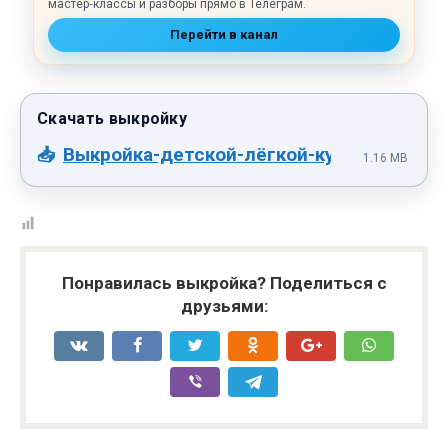
мастер‑классы и разборы прямо в Телеграм.
Перейти в канал
Выкройка-детской-лёгкой-куртки-Dbortik
1.16 MB
Понравилась выкройка? Поделиться с
друзьями: