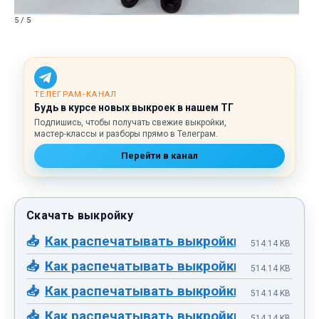
5 / 5
ТЕЛЕГРАМ‑КАНАЛ
Будь в курсе новых выкроек в нашем ТГ
Подпишись, чтобы получать свежие выкройки,
мастер‑классы и разборы прямо в Телеграм.
Перейти в канал
Как распечатывать выкройки.docx
514.14 KB
Как распечатывать выкройки.docx
514.14 KB
Как распечатывать выкройки.docx
514.14 KB
Как распечатывать выкройки.docx
514.14 KB