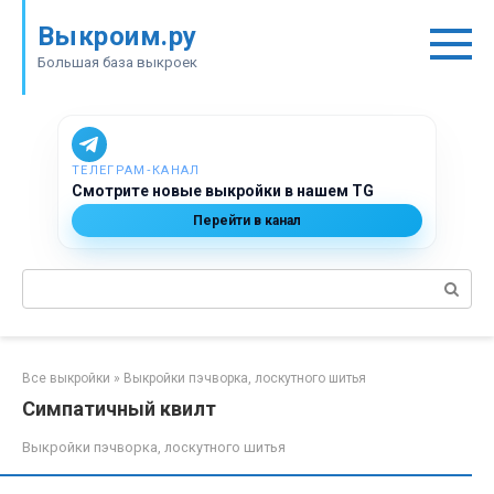
Перейти
Выкроим.ру
к
контенту
Большая база выкроек
ТЕЛЕГРАМ‑КАНАЛ
Смотрите новые выкройки в нашем TG
Перейти в канал
Поиск:
Все выкройки
»
Выкройки пэчворка, лоскутного шитья
Симпатичный квилт
Выкройки пэчворка, лоскутного шитья