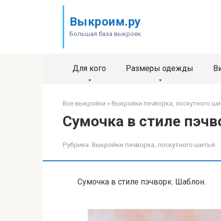
Перейти
к
Выкроим.ру
контенту
Большая база выкроек
Для кого
Размеры одежды
В
Все выкройки
»
Выкройки пэчворка, лоскутного ши
Сумочка в стиле пэчв
Рубрика:
Выкройки пэчворка, лоскутного шитья
Сумочка в стиле пэчворк. Шаблон.