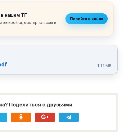
 в нашем ТГ
Перейти в канал
е выкройки, мастер‑классы и
pdf
1.11 MB
ка? Поделиться с друзьями: