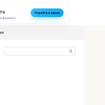
 TG
Перейти в канал
м формате.
ии
Поиск: