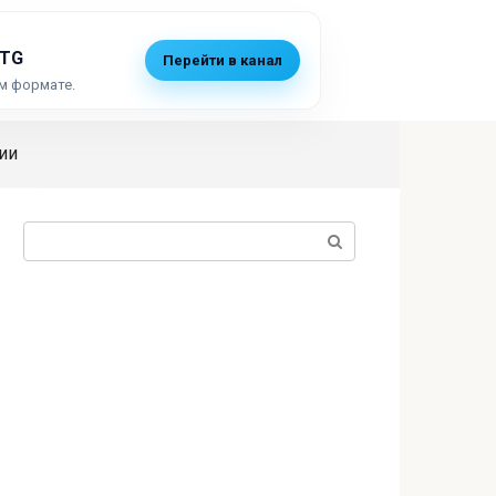
 TG
Перейти в канал
м формате.
ии
Поиск: