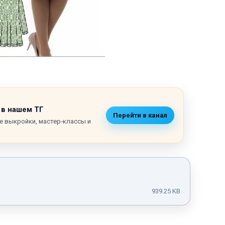
 в нашем ТГ
Перейти в канал
е выкройки, мастер‑классы и
939.25 KB