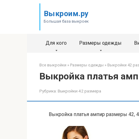
Перейти
к
Выкроим.ру
контенту
Большая база выкроек
Для кого
Размеры одежды
В
Все выкройки
»
Размеры одежды
»
Выкройки 42 ра
Выкройка платья ампи
Рубрика:
Выкройки 42 размера
Выкройка платья ампир размеры 42, 44