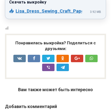
Lisa_Dress_Sewing_Craft_Paper_Pattern.pd
3.92 MB
Понравилась выкройка? Поделиться с
друзьями:
Вам также может быть интересно
Добавить комментарий