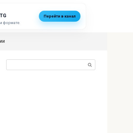
 TG
Перейти в канал
м формате.
ии
Поиск: