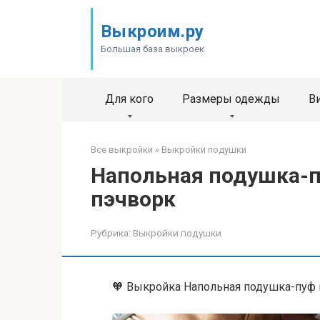
Перейти
к
Выкроим.ру
контенту
Большая база выкроек
Для кого
Размеры одежды
В
Все выкройки
»
Выкройки подушки
Напольная подушка-п
пэчворк
Рубрика:
Выкройки подушки
🧡 Выкройка Напольная подушка-пуф 