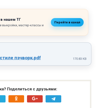
 в нашем ТГ
Перейти в канал
е выкройки, мастер‑классы и
стиле пэчворк.pdf
170.83 KB
ка? Поделиться с друзьями: