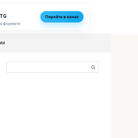
 TG
Перейти в канал
м формате.
ии
Поиск: