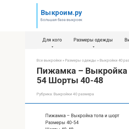
Перейти
к
Выкроим.ру
контенту
Большая база выкроек
Для кого
Размеры одежды
В
Все выкройки
»
Размеры одежды
»
Выкройки 40 ра
Пижамка – Выкройка 
54 Шорты 40-48
Рубрика:
Выкройки 40 размера
Пижамка – Выкройка топа и шорт
Размеры 40-54