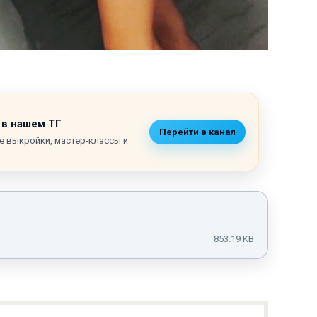
 в нашем ТГ
Перейти в канал
е выкройки, мастер‑классы и
853.19 KB