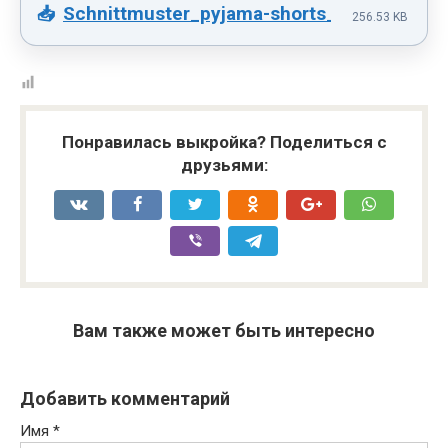
Schnittmuster_pyjama-shorts_A4_NEU.pdf
256.53 KB
Понравилась выкройка? Поделиться с
друзьями:
Вам также может быть интересно
Добавить комментарий
Имя
*