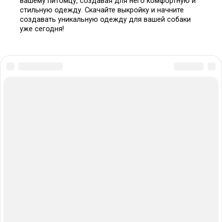
вашему питомцу, создавая для него комфортную и
стильную одежду. Скачайте выкройку и начните
создавать уникальную одежду для вашей собаки
уже сегодня!
© 2026 Выкроим.ру - объединенная база выкроек
из интернета
Отказ от ответственности