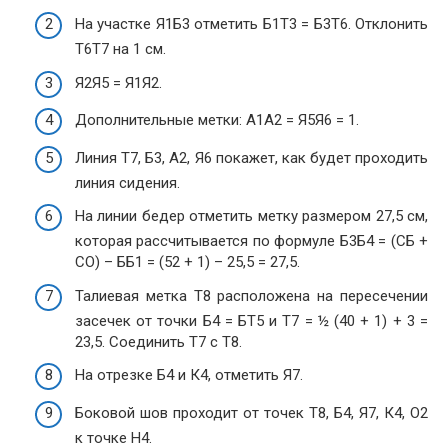
На участке Я1Б3 отметить Б1Т3 = Б3Т6. Отклонить
Т6Т7 на 1 см.
Я2Я5 = Я1Я2.
Дополнительные метки: А1А2 = Я5Я6 = 1.
Линия Т7, Б3, А2, Я6 покажет, как будет проходить
линия сидения.
На линии бедер отметить метку размером 27,5 см,
которая рассчитывается по формуле Б3Б4 = (СБ +
СО) – ББ1 = (52 + 1) – 25,5 = 27,5.
Талиевая метка Т8 расположена на пересечении
засечек от точки Б4 = БТ5 и Т7 = ½ (40 + 1) + 3 =
23,5. Соединить Т7 с Т8.
На отрезке Б4 и К4, отметить Я7.
Боковой шов проходит от точек Т8, Б4, Я7, К4, О2
к точке Н4.