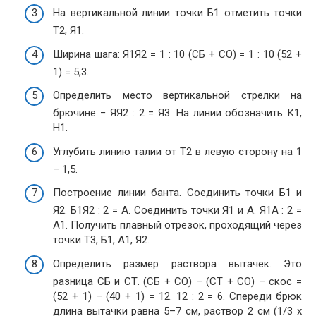
На вертикальной линии точки Б1 отметить точки
Т2, Я1.
Ширина шага: Я1Я2 = 1 : 10 (СБ + СО) = 1 : 10 (52 +
1) = 5,3.
Определить место вертикальной стрелки на
брючине − ЯЯ2 : 2 = Я3. На линии обозначить К1,
Н1.
Углубить линию талии от Т2 в левую сторону на 1
– 1,5.
Построение линии банта. Соединить точки Б1 и
Я2. Б1Я2 : 2 = А. Соединить точки Я1 и А. Я1А : 2 =
А1. Получить плавный отрезок, проходящий через
точки Т3, Б1, А1, Я2.
Определить размер раствора вытачек. Это
разница СБ и СТ. (СБ + СО) – (СТ + СО) – скос =
(52 + 1) – (40 + 1) = 12. 12 : 2 = 6. Спереди брюк
длина вытачки равна 5–7 см, раствор 2 см (1/3 х