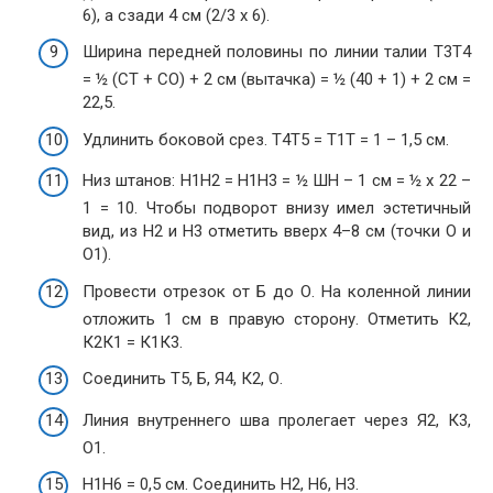
6), а сзади 4 см (2/3 х 6).
Ширина передней половины по линии талии Т3Т4
= ½ (СТ + СО) + 2 см (вытачка) = ½ (40 + 1) + 2 см =
22,5.
Удлинить боковой срез. Т4Т5 = Т1Т = 1 – 1,5 см.
Низ штанов: Н1Н2 = Н1Н3 = ½ ШН – 1 см = ½ х 22 –
1 = 10. Чтобы подворот внизу имел эстетичный
вид, из Н2 и Н3 отметить вверх 4–8 см (точки О и
О1).
Провести отрезок от Б до О. На коленной линии
отложить 1 см в правую сторону. Отметить К2,
К2К1 = К1К3.
Соединить Т5, Б, Я4, К2, О.
Линия внутреннего шва пролегает через Я2, К3,
О1.
Н1Н6 = 0,5 см. Соединить Н2, Н6, Н3.