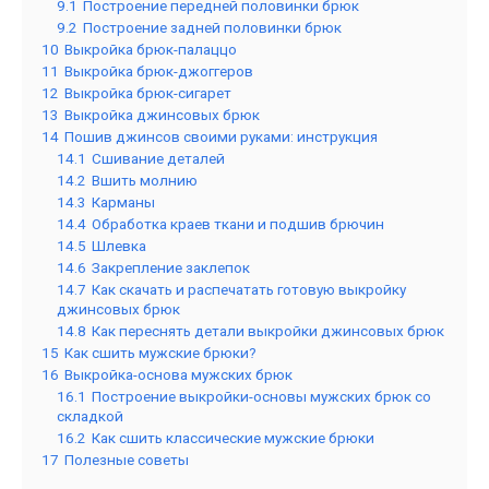
9.1
Построение передней половинки брюк
9.2
Построение задней половинки брюк
10
Выкройка брюк-палаццо
11
Выкройка брюк-джоггеров
12
Выкройка брюк-сигарет
13
Выкройка джинсовых брюк
14
Пошив джинсов своими руками: инструкция
14.1
Сшивание деталей
14.2
Вшить молнию
14.3
Карманы
14.4
Обработка краев ткани и подшив брючин
14.5
Шлевка
14.6
Закрепление заклепок
14.7
Как скачать и распечатать готовую выкройку
джинсовых брюк
14.8
Как переснять детали выкройки джинсовых брюк
15
Как сшить мужские брюки?
16
Выкройка-основа мужских брюк
16.1
Построение выкройки-основы мужских брюк со
складкой
16.2
Как сшить классические мужские брюки
17
Полезные советы