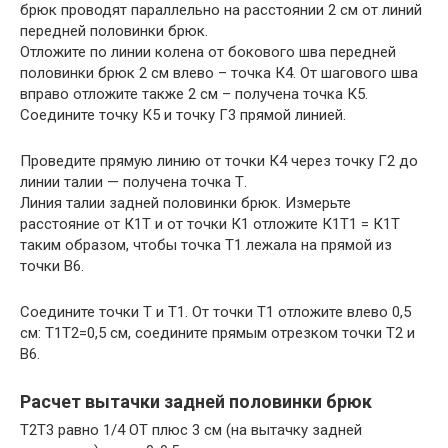
брюк проводят параллельно на расстоянии 2 см от линий
передней половинки брюк.
Отложите по линии колена от бокового шва передней
половинки брюк 2 см влево – точка К4. От шагового шва
вправо отложите также 2 см – получена точка К5.
Соедините точку К5 и точку Г3 прямой линией.
Проведите прямую линию от точки К4 через точку Г2 до
линии талии — получена точка Т.
Линия талии задней половинки брюк. Измерьте
расстояние от К1Т и от точки К1 отложите К1Т1 = К1Т
таким образом, чтобы точка Т1 лежала на прямой из
точки В6.
Соедините точки Т и Т1. От точки Т1 отложите влево 0,5
см: Т1Т2=0,5 см, соедините прямым отрезком точки Т2 и
В6.
Расчет вытачки задней половинки брюк
Т2Т3 равно 1/4 ОТ плюс 3 см (на вытачку задней