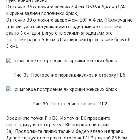
пунктирной линией.
От точки В5 отложите вправо 6,4 см: В5В6 = 6,4 см (1/4
ширины задней половинки брюк).
От точки В0 отложите вверх 4 см: В0Г = 4 см. (Примечание:
для фигур с выступающими ягодицами это значение
равно 3 см, для фигур с плоскими ягодицами это
значение равно 5-6 см. Для широких брюк также берут 5-
6 см).
Рис. 3а. Построение перпендикуляра к отрезку ГВ6.
Рис. 3б. Построение отрезка Г1Г2
Соедините точки Г и В6. Из точки В6 проведите
перпендикуляр к отрезку ГВ6 вверх и вниз (рис.
3а). Продолжите линию талии и бедер влево и вправо.
Далее следует построить отрезок Г1Г2 длиной 25,5 см: