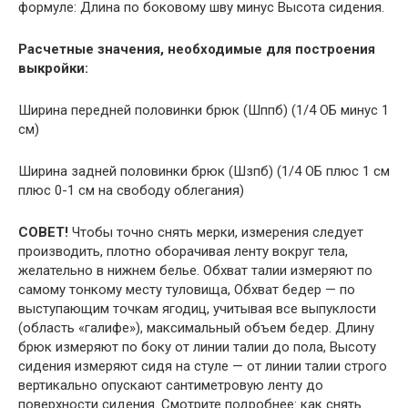
формуле: Длина по боковому шву минус Высота сидения.
Расчетные значения, необходимые для построения
выкройки:
Ширина передней половинки брюк (Шппб) (1/4 ОБ минус 1
см)
Ширина задней половинки брюк (Шзпб) (1/4 ОБ плюс 1 см
плюс 0-1 см на свободу облегания)
СОВЕТ!
Чтобы точно снять мерки, измерения следует
производить, плотно оборачивая ленту вокруг тела,
желательно в нижнем белье. Обхват талии измеряют по
самому тонкому месту туловища, Обхват бедер — по
выступающим точкам ягодиц, учитывая все выпуклости
(область «галифе»), максимальный объем бедер. Длину
брюк измеряют по боку от линии талии до пола, Высоту
сидения измеряют сидя на стуле — от линии талии строго
вертикально опускают сантиметровую ленту до
поверхности сидения. Смотрите подробнее: как снять