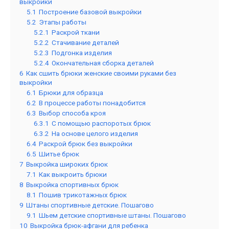
выкройки
5.1
Построение базовой выкройки
5.2
Этапы работы
5.2.1
Раскрой ткани
5.2.2
Стачивание деталей
5.2.3
Подгонка изделия
5.2.4
Окончательная сборка деталей
6
Как сшить брюки женские своими руками без
выкройки
6.1
Брюки для образца
6.2
В процессе работы понадобится
6.3
Выбор способа кроя
6.3.1
С помощью распоротых брюк
6.3.2
На основе целого изделия
6.4
Раскрой брюк без выкройки
6.5
Шитье брюк
7
Выкройка широких брюк
7.1
Как выкроить брюки
8
Выкройка спортивных брюк
8.1
Пошив трикотажных брюк
9
Штаны спортивные детские. Пошагово
9.1
Шьем детские спортивные штаны. Пошагово
10
Выкройка брюк-афгани для ребенка