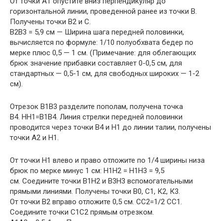
От точки А1 опустите вниз перпендикуляр до
горизонтальной линии, проведенной ранее из точки В.
Получены точки В2 и С.
В2В3 = 5,9 см — Ширина шага передней половинки,
вычисляется по формуле: 1/10 полуобхвата бедер по
мерке плюс 0,5 — 1 см. (Примечание: для облегающих
брюк значение прибавки составляет 0-0,5 см, для
стандартных — 0,5-1 см, для свободных широких — 1-2
см).
Отрезок В1В3 разделите пополам, получена точка
В4. НН1=В1В4. Линия стрелки передней половинки
проводится через точки В4 и Н1 до линии талии, получены
точки А2 и Н1.
От точки Н1 влево и право отложите по 1/4 ширины низа
брюк по мерке минус 1 см: Н1Н2 = Н1Н3 = 9,5
см. Соедините точки В1Н2 и В3Н3 вспомогательными
прямыми линиями. Получены точки В0, С1, К2, К3.
От точки В2 вправо отложите 0,5 см. СС2=1/2 СС1.
Соедините точки С1С2 прямым отрезком.