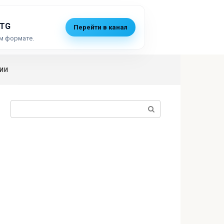
 TG
Перейти в канал
м формате.
ии
Поиск: