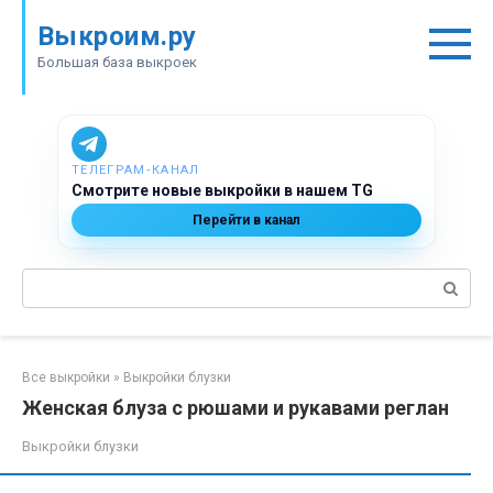
Перейти
Выкроим.ру
к
контенту
Большая база выкроек
ТЕЛЕГРАМ‑КАНАЛ
Смотрите новые выкройки в нашем TG
Перейти в канал
Поиск:
Все выкройки
»
Выкройки блузки
Женская блуза с рюшами и рукавами реглан
Выкройки блузки