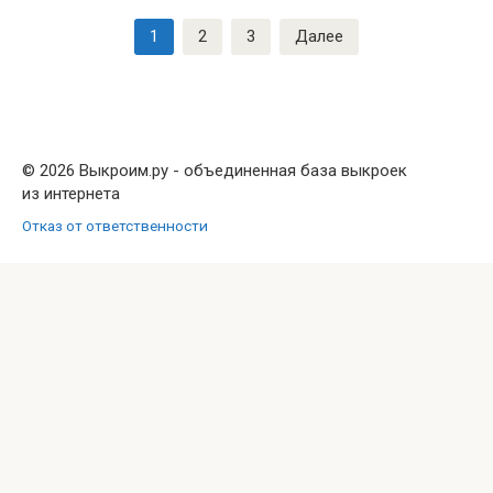
Пагинация
1
2
3
Далее
записей
© 2026 Выкроим.ру - объединенная база выкроек
из интернета
Отказ от ответственности