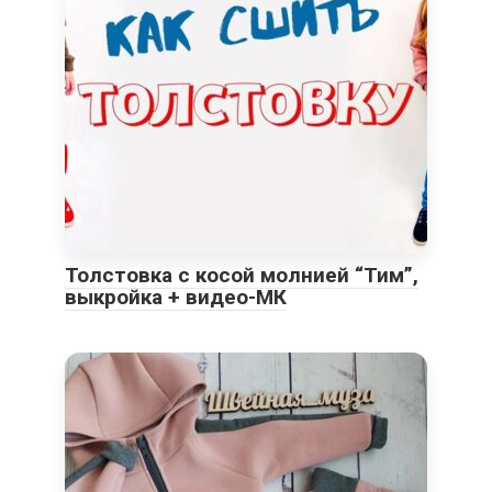
Толстовка с косой молнией “Тим”,
выкройка + видео-МК