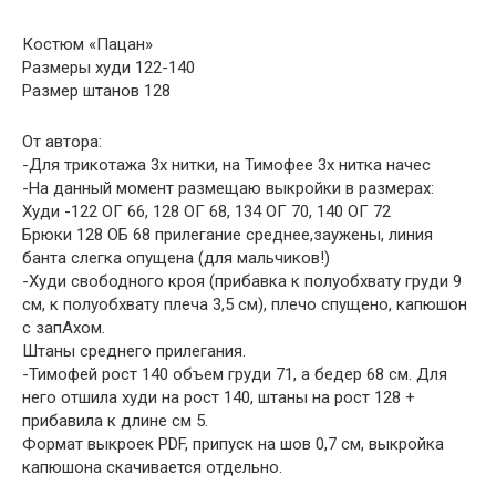
Костюм «Пацан»
Размеры худи 122-140
Размер штанов 128
От автора:
-Для трикотажа 3х нитки, на Тимофее 3х нитка начес
-На данный момент размещаю выкройки в размерах:
Худи -122 ОГ 66, 128 ОГ 68, 134 ОГ 70, 140 ОГ 72
Брюки 128 ОБ 68 прилегание среднее,заужены, линия
банта слегка опущена (для мальчиков!)
-Худи свободного кроя (прибавка к полуобхвату груди 9
см, к полуобхвату плеча 3,5 см), плечо спущено, капюшон
с запАхом.
Штаны среднего прилегания.
-Тимофей рост 140 объем груди 71, а бедер 68 см. Для
него отшила худи на рост 140, штаны на рост 128 +
прибавила к длине см 5.
Формат выкроек PDF, припуск на шов 0,7 см, выкройка
капюшона скачивается отдельно.