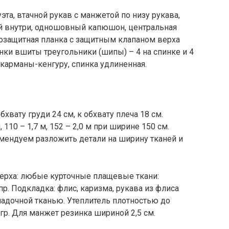
эта, втачной рукав с манжетой по низу рукава,
ой внутри, одношовный капюшон, центральная
розащитная планка с защитным клапаном верха
ки вшиты треугольники (шипы) – 4 на спинке и 4
карманы-кенгуру, спинка удлиненная.
хвату груди 24 см, к обхвату плеча 18 см.
, 110 – 1,7 м, 152 – 2,0 м при ширине 150 см.
омендуем разложить детали на ширину тканей и
ерха: любые курточные плащевые ткани:
пр. Подкладка: флис, каризма, рукава из флиса
ладочной тканью. Утеплитель плотностью до
гр. Для манжет резинка шириной 2,5 см.