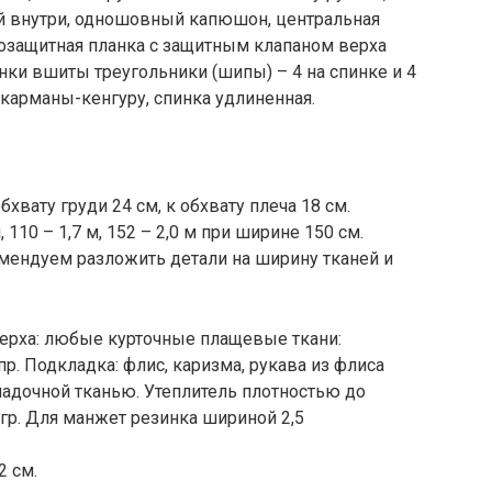
ой внутри, одношовный капюшон, центральная
розащитная планка с защитным клапаном верха
ки вшиты треугольники (шипы) – 4 на спинке и 4
карманы-кенгуру, спинка удлиненная.
хвату груди 24 см, к обхвату плеча 18 см.
, 110 – 1,7 м, 152 – 2,0 м при ширине 150 см.
омендуем разложить детали на ширину тканей и
ерха: любые курточные плащевые ткани:
пр. Подкладка: флис, каризма, рукава из флиса
ладочной тканью. Утеплитель плотностью до
 гр. Для манжет резинка шириной 2,5
2 см.