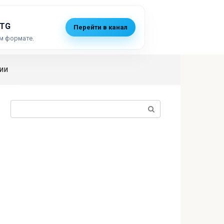
 TG
Перейти в канал
м формате.
ии
Поиск: