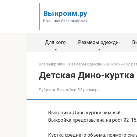
Перейти
к
Выкроим.ру
контенту
Большая база выкроек
Для кого
Размеры одежды
В
Все выкройки
»
Размеры одежды
»
Выкройки 52 ра
Детская Дино-куртка 
Рубрика:
Выкройки 52 размера
Выкройка Дино куртки зимняя!
Выкройка представлена на рост 92-15
Куртка среднего объема, прямого силу