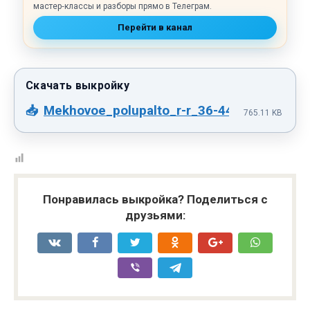
мастер‑классы и разборы прямо в Телеграм.
Перейти в канал
Mekhovoe_polupalto_r-r_36-44_evro.pdf
765.11 KB
Понравилась выкройка? Поделиться с
друзьями: