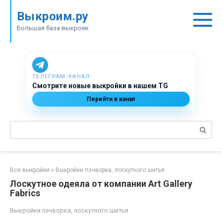
Перейти
Выкроим.ру
к
контенту
Большая база выкроек
ТЕЛЕГРАМ‑КАНАЛ
Смотрите новые выкройки в нашем TG
Перейти в канал
Поиск:
Все выкройки
»
Выкройки пэчворка, лоскутного шитья
Лоскутное одеяла от компании Art Gallery
Fabrics
Выкройки пэчворка, лоскутного шитья