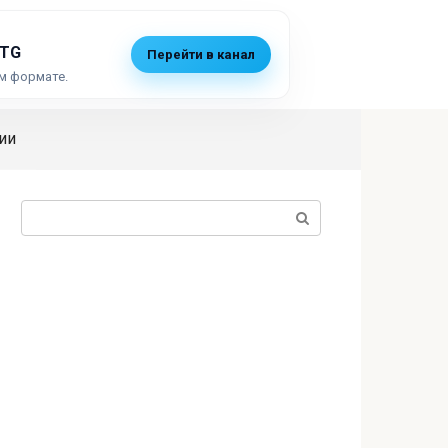
 TG
Перейти в канал
м формате.
ии
Поиск: