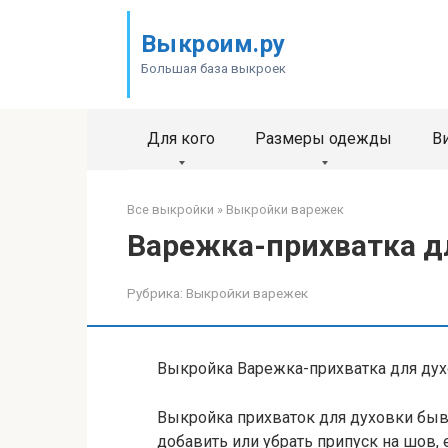
Перейти
к
Выкроим.ру
контенту
Большая база выкроек
Для кого
Размеры одежды
В
Все выкройки
»
Выкройки варежек
Варежка-прихватка д
Рубрика:
Выкройки варежек
Выкройка Варежка-прихватка для дух
Выкройка прихваток для духовки быва
добавить или убрать припуск на шов, 