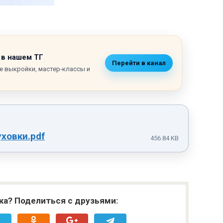
 в нашем ТГ
Перейти в канал
е выкройки, мастер‑классы и
ховки.pdf
456.84 KB
ка? Поделиться с друзьями: