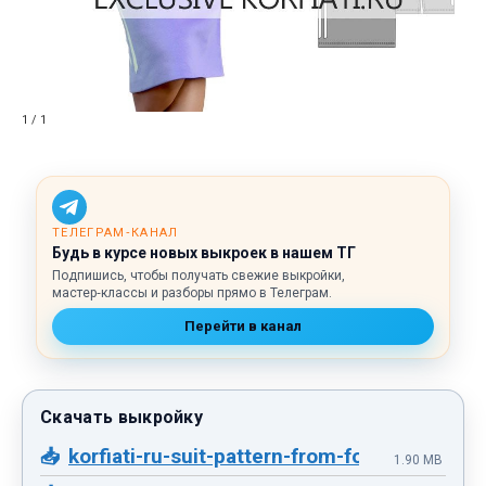
1 / 1
ТЕЛЕГРАМ‑КАНАЛ
Будь в курсе новых выкроек в нашем ТГ
Подпишись, чтобы получать свежие выкройки,
мастер‑классы и разборы прямо в Телеграм.
Перейти в канал
korfiati-ru-suit-pattern-from-footer-42-50-
1.90 MB