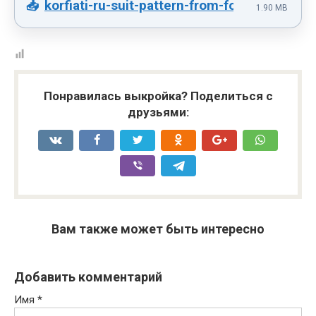
korfiati-ru-suit-pattern-from-footer-42-50-
1.90 MB
Понравилась выкройка? Поделиться с
друзьями:
Вам также может быть интересно
Добавить комментарий
Имя
*